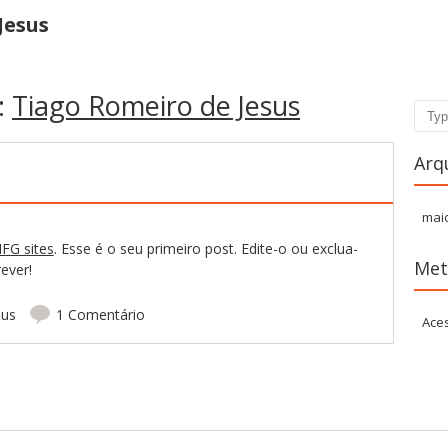
Jesus
:
Tiago Romeiro de Jesus
Pesq
Arq
mai
FG sites
. Esse é o seu primeiro post. Edite-o ou exclua-
Met
ever!
sus
1 Comentário
Ace
licações