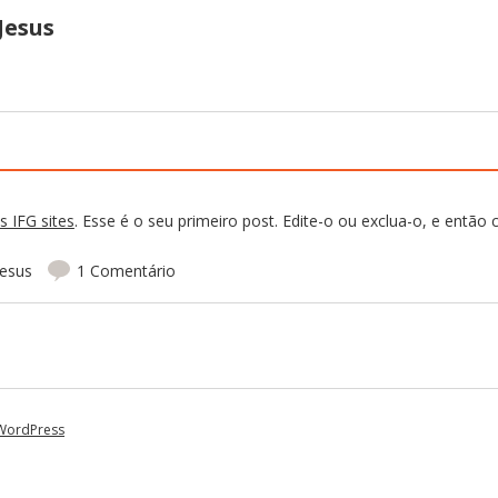
Jesus
!
 IFG sites
. Esse é o seu primeiro post. Edite-o ou exclua-o, e então
Jesus
1 Comentário
licações
WordPress