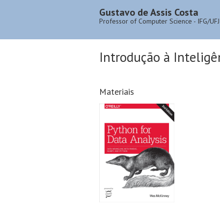
Gustavo de Assis Costa
Professor of Computer Science - IFG/UFJ
Introdução à Inteligên
Materiais