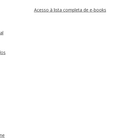
Acesso à lista completa de e-books
al
dos
ine