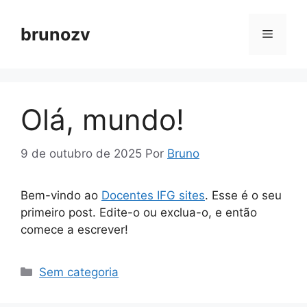
Pular
para
brunozv
Menu
o
conteúdo
Olá, mundo!
9 de outubro de 2025
Por
Bruno
Bem-vindo ao
Docentes IFG sites
. Esse é o seu
primeiro post. Edite-o ou exclua-o, e então
comece a escrever!
Categorias
Sem categoria