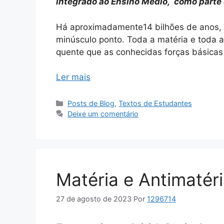
integrado ao Ensino Médio, como parte 
Há aproximadamente14 bilhões de anos, 
minúsculo ponto. Toda a matéria e toda a 
quente que as conhecidas forças básica
Ler mais
Categorias
Posts de Blog
,
Textos de Estudantes
Deixe um comentário
Matéria e Antimatér
27 de agosto de 2023
Por
1296714