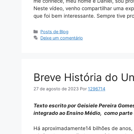
me conhece, meu nome é Daniel, sou profe
Neste vídeo, venho compartilhar uma expe
que foi bem interessante. Sempre tive p
Categorias
Posts de Blog
Deixe um comentário
Breve História do Un
27 de agosto de 2023
Por
1296714
Texto escrito por Geisiele Pereira Gome
integrado ao Ensino Médio, como parte 
Há aproximadamente14 bilhões de anos, 