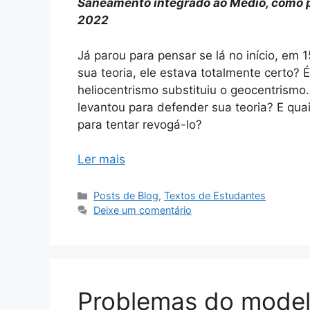
Saneamento integrado ao Médio, como p
2022
Já parou para pensar se lá no início, em
sua teoria, ele estava totalmente certo
heliocentrismo substituiu o geocentrism
levantou para defender sua teoria? E qu
para tentar revogá-lo?
Ler mais
Categorias
Posts de Blog
,
Textos de Estudantes
Deixe um comentário
Problemas do model