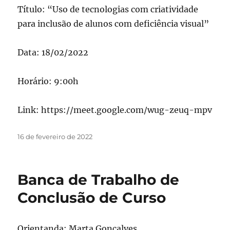
Título: “Uso de tecnologias com criatividade
para inclusão de alunos com deficiência visual”
Data: 18/02/2022
Horário: 9:00h
Link: https://meet.google.com/wug-zeuq-mpv
Publicado
16 de fevereiro de 2022
em
Banca de Trabalho de
Conclusão de Curso
Orientanda: Marta Gonçalves