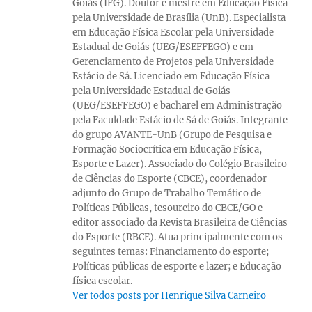
Goiás (IFG). Doutor e mestre em Educação Física
pela Universidade de Brasília (UnB). Especialista
em Educação Física Escolar pela Universidade
Estadual de Goiás (UEG/ESEFFEGO) e em
Gerenciamento de Projetos pela Universidade
Estácio de Sá. Licenciado em Educação Física
pela Universidade Estadual de Goiás
(UEG/ESEFFEGO) e bacharel em Administração
pela Faculdade Estácio de Sá de Goiás. Integrante
do grupo AVANTE-UnB (Grupo de Pesquisa e
Formação Sociocrítica em Educação Física,
Esporte e Lazer). Associado do Colégio Brasileiro
de Ciências do Esporte (CBCE), coordenador
adjunto do Grupo de Trabalho Temático de
Políticas Públicas, tesoureiro do CBCE/GO e
editor associado da Revista Brasileira de Ciências
do Esporte (RBCE). Atua principalmente com os
seguintes temas: Financiamento do esporte;
Políticas públicas de esporte e lazer; e Educação
física escolar.
Ver todos posts por Henrique Silva Carneiro