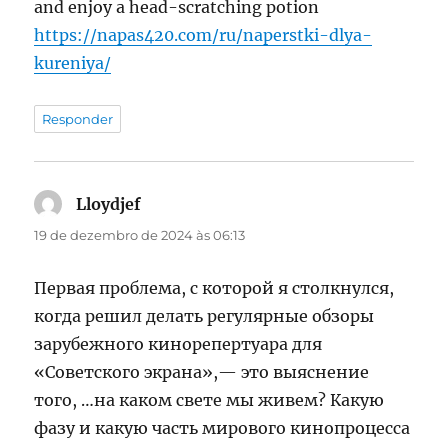
and enjoy a head-scratching potion
https://napas420.com/ru/naperstki-dlya-
kureniya/
Responder
Lloydjef
disse:
19 de dezembro de 2024 às 06:13
Первая проблема, с которой я столкнулся,
когда решил делать регулярные обзоры
зарубежного кинорепертуара для
«Советского экрана»,— это выяснение
того, …на каком свете мы живем? Какую
фазу и какую часть мирового кинопроцесса