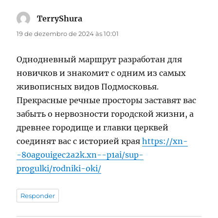
TerryShura
disse:
19 de dezembro de 2024 às 10:01
Однодневный маршрут разработан для
новичков и знакомит с одним из самых
живописных видов Подмосковья.
Прекрасные речные просторы заставят вас
забыть о нервозности городской жизни, а
древнее городище и главки церквей
соединят вас с историей края
https://xn-
-80agouigec2a2k.xn--p1ai/sup-
progulki/rodniki-oki/
Responder