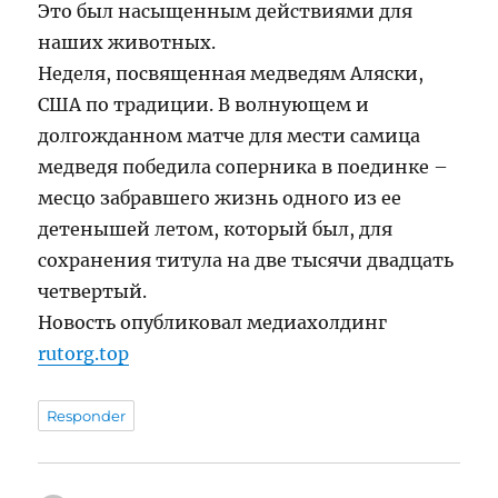
Это был насыщенным действиями для
наших животных.
Неделя, посвященная медведям Аляски,
США по традиции. В волнующем и
долгожданном матче для мести самица
медведя победила соперника в поединке –
месцо забравшего жизнь одного из ее
детенышей летом, который был, для
сохранения титула на две тысячи двадцать
четвертый.
Новость опубликовал медиахолдинг
rutorg.top
Responder