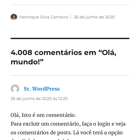
Autor
Publicado
Henrique Silva Carneiro
26 de junho de 2020
em
4.008 comentários em “Olá,
mundo!”
Sr. WordPress
disse:
26 de junho de 2020 às 12:20
Olá, Isto é um comentário.
Para excluir um comentário, faça o login e veja
os comentários de posts. Lá você terá a opção